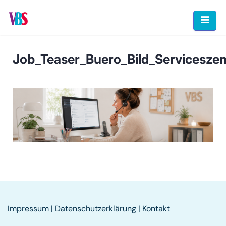
Skip
to
content
Job_Teaser_Buero_Bild_Servicesze
Impressum
|
Datenschutzerklärung
|
Kontakt