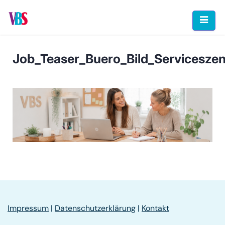
Skip
to
content
Job_Teaser_Buero_Bild_Servicesze
Impressum
|
Datenschutzerklärung
|
Kontakt